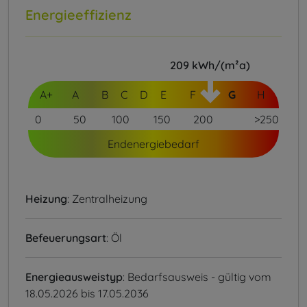
Energieeffizienz
209
kWh/(m²a)
A+
A
B
C
D
E
F
G
H
0
50
100
150
200
>250
Endenergiebedarf
Heizung
: Zentralheizung
Befeuerungsart
: Öl
Energieausweistyp
: Bedarfsausweis - gültig vom
18.05.2026 bis 17.05.2036