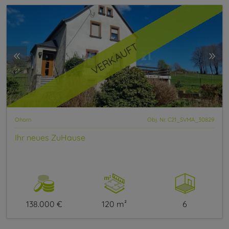
VERKAUFT
Ohorn
Obj. Nr. C21_SVMA_30829
Ihr neues ZuHause
138.000 €
120 m²
6