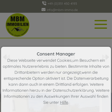
+49 (0)351 450 4193
info@mbm-immo.de
Objekt 116 von 129
Consent Manager
Zurück zur Übersicht
Diese Webseite verwendet Cookies,um Besuchern ein
optimales Nutzererlebnis zu bieten. Bestimmte Inhalte von
Ihr Traum vom Eigenheim wird wahr
Drittanbietern werden nur angezeigt,wenn die
– gepflegte Immobilie in Arnsdorf
entsprechende Option aktiviert ist. Die Datenverarbeitung
Objekt-Nr.: MBM262026
kann dann auch in einem Drittland erfolgen. Weitere
Informationen hierzu in der Datenschutzerklärung. Weitere
Informationen zu den Auswirkungen Ihrer Auswahl finden
Sie unter
Hilfe
.