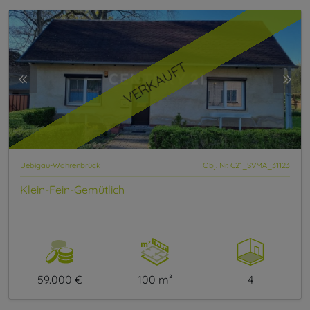
VERKAUFT
Uebigau-Wahrenbrück
Obj. Nr. C21_SVMA_31123
Klein-Fein-Gemütlich
59.000 €
100 m²
4