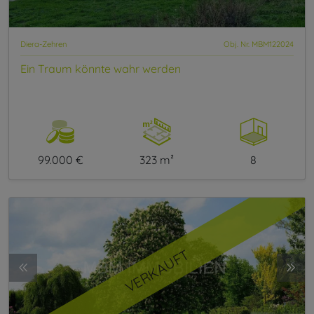
Diera-Zehren
Obj. Nr. MBM122024
Ein Traum könnte wahr werden
99.000 €
323 m²
8
VERKAUFT