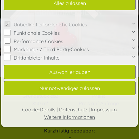
Unbedingt erforderliche Cookies
Funktionale Cookies
Performance Cookies
Marketing- / Third Party-Cookies
Drittanbieter-Inhalte
Grundstück ca.:
Preis:
850 m²
Preis auf Anfrage
Cookie-Details
|
Datenschutz
|
Impressum
Weitere Informationen
Kurzfristig bebaubar:
ja