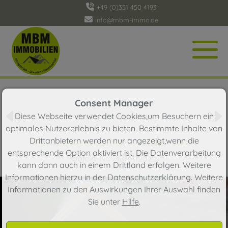
+49 (0)351 450 4193
info@mbm-immo.de
Objekt 71 von 118
Consent Manager
Diese Webseite verwendet Cookies,um Besuchern ein
Zurück zur Übersicht
optimales Nutzererlebnis zu bieten. Bestimmte Inhalte von
Drittanbietern werden nur angezeigt,wenn die
Ihr Traumgrundstück in ruhiger Lage
entsprechende Option aktiviert ist. Die Datenverarbeitung
Objekt-Nr.: MBM412025
kann dann auch in einem Drittland erfolgen. Weitere
Informationen hierzu in der Datenschutzerklärung. Weitere
Informationen zu den Auswirkungen Ihrer Auswahl finden
Sie unter
Hilfe
.