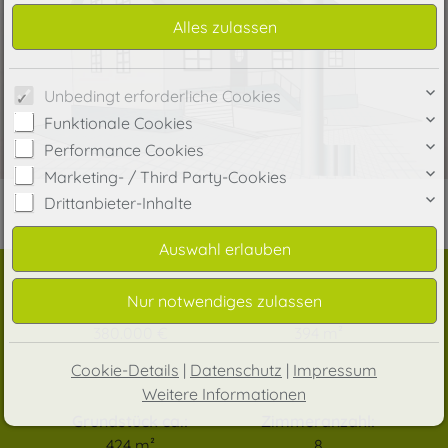
Unbedingt erforderliche Cookies
Funktionale Cookies
Performance Cookies
Marketing- / Third Party-Cookies
Drittanbieter-Inhalte
Preis:
Wohnfläche ca.:
380.000 €
394 m²
Cookie-Details
|
Datenschutz
|
Impressum
Weitere Informationen
Grundstück ca.:
Zimmeranzahl:
424 m²
8