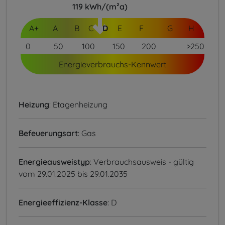
119
kWh/(m²a)
A+
A
B
C
D
E
F
G
H
0
50
100
150
200
>250
Energieverbrauchs-Kennwert
Heizung
: Etagenheizung
Befeuerungsart
: Gas
Energieausweistyp
: Verbrauchsausweis - gültig
vom 29.01.2025 bis 29.01.2035
Energieeffizienz-Klasse
: D