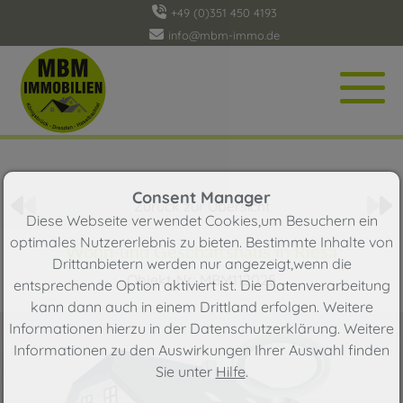
+49 (0)351 450 4193
info@mbm-immo.de
Objekt 4 von 10
Consent Manager
Zurück zur Übersicht
Diese Webseite verwendet Cookies,um Besuchern ein
optimales Nutzererlebnis zu bieten. Bestimmte Inhalte von
Wohn-und Geschäftshaus in Riesa
Drittanbietern werden nur angezeigt,wenn die
Objekt-Nr.: MBM112025
entsprechende Option aktiviert ist. Die Datenverarbeitung
kann dann auch in einem Drittland erfolgen. Weitere
Informationen hierzu in der Datenschutzerklärung. Weitere
Informationen zu den Auswirkungen Ihrer Auswahl finden
Sie unter
Hilfe
.