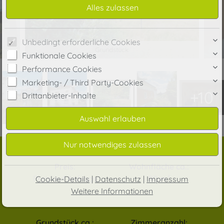
Unbedingt erforderliche Cookies
Grundstück
Funktionale Cookies
Performance Cookies
Marketing- / Third Party-Cookies
+10
Drittanbieter-Inhalte
Preis:
Wohnfläche ca.:
Preis auf Anfrage
80 m²
Cookie-Details
|
Datenschutz
|
Impressum
Weitere Informationen
Grundstück ca.:
Zimmeranzahl: