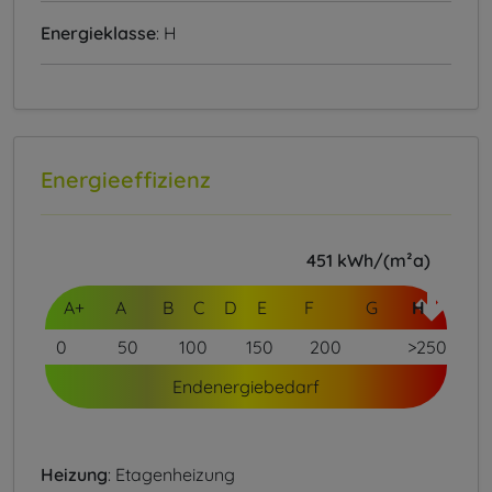
Energieklasse
: H
Energieeffizienz
451
kWh/(m²a)
A+
A
B
C
D
E
F
G
H
0
50
100
150
200
>250
Endenergiebedarf
Heizung
: Etagenheizung