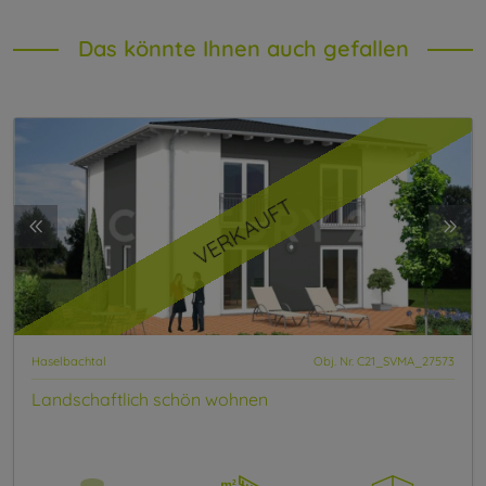
Das könnte Ihnen auch gefallen
VERKAUFT
Haselbachtal
Obj. Nr. C21_SVMA_27573
Landschaftlich schön wohnen