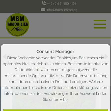
+49 (0)351 450 4193
info@mbm-immo.de
Objekt 6 von 129
Consent Manager
Zurück zur Übersicht
Diese Webseite verwendet Cookies,um Besuchern ein
optimales Nutzererlebnis zu bieten. Bestimmte Inhalte von
Willkommen ZuHause
Drittanbietern werden nur angezeigt,wenn die
entsprechende Option aktiviert ist. Die Datenverarbeitung
Objekt-Nr.: C21_SVMA_33975
kann dann auch in einem Drittland erfolgen. Weitere
Informationen hierzu in der Datenschutzerklärung. Weitere
Informationen zu den Auswirkungen Ihrer Auswahl finden
Sie unter
Hilfe
.