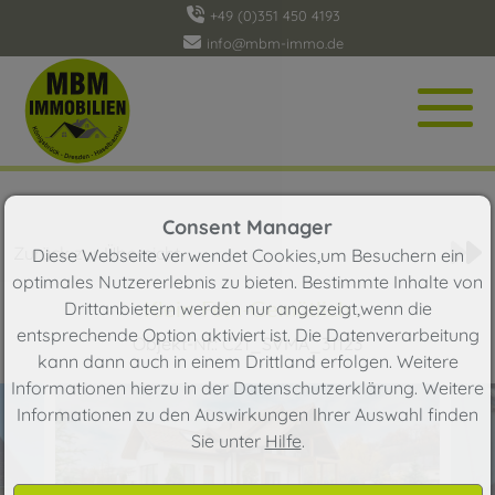
+49 (0)351 450 4193
info@mbm-immo.de
Objekt 1 von 129
Consent Manager
Zurück zur Übersicht
Diese Webseite verwendet Cookies,um Besuchern ein
optimales Nutzererlebnis zu bieten. Bestimmte Inhalte von
Klein-Fein-Gemütlich
Drittanbietern werden nur angezeigt,wenn die
entsprechende Option aktiviert ist. Die Datenverarbeitung
Objekt-Nr.: C21_SVMA_31123
kann dann auch in einem Drittland erfolgen. Weitere
Informationen hierzu in der Datenschutzerklärung. Weitere
Informationen zu den Auswirkungen Ihrer Auswahl finden
Sie unter
Hilfe
.