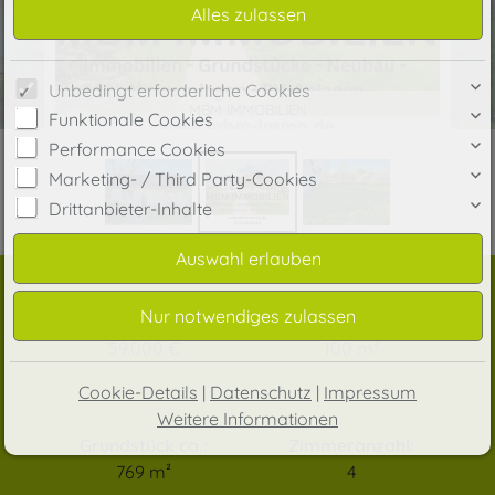
Unbedingt erforderliche Cookies
MBM IMMOBILIEN
Funktionale Cookies
Performance Cookies
Marketing- / Third Party-Cookies
Drittanbieter-Inhalte
Preis:
Wohnfläche ca.:
59.000 €
100 m²
Cookie-Details
|
Datenschutz
|
Impressum
Weitere Informationen
Grundstück ca.:
Zimmeranzahl:
769 m²
4