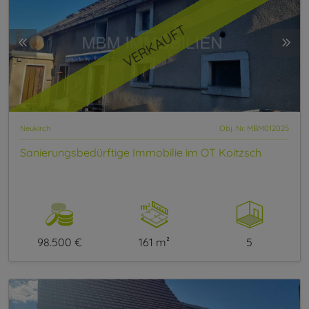
VERKAUFT
Neukirch
Obj. Nr. MBM012025
Sanierungsbedürftige Immobilie im OT Koitzsch
98.500 €
161 m²
5