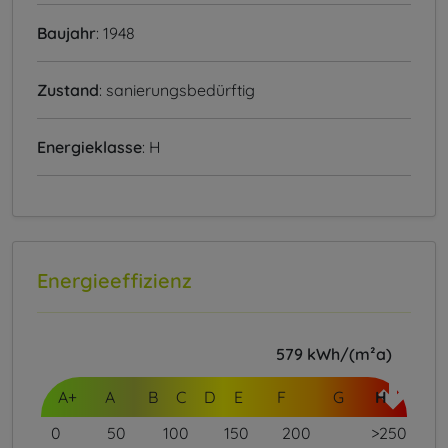
Baujahr
: 1948
Zustand
: sanierungsbedürftig
Energieklasse
: H
Energieeffizienz
579
kWh/(m²a)
A+
A
B
C
D
E
F
G
H
0
50
100
150
200
>250