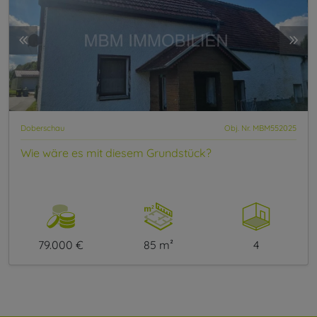
Doberschau
Obj. Nr. MBM552025
Wie wäre es mit diesem Grundstück?
79.000 €
85 m²
4